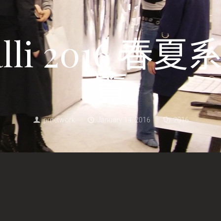
avalli 2016 
覽
prnetwork
January 14, 2016
2016