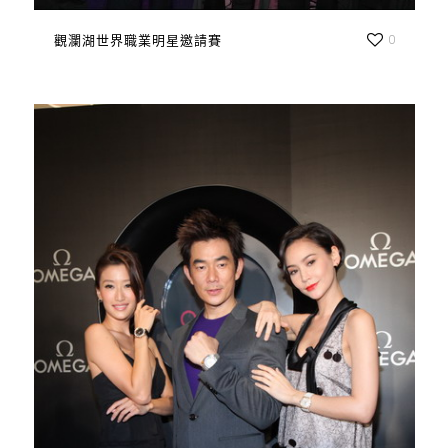
觀瀾湖世界職業明星邀請賽
0