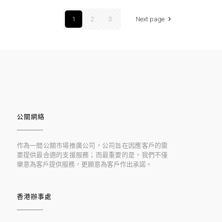
1
2
3
Next page
公關網絡
作為一間公關巿場推廣公司，公司旨在因應客戶的需
要提供最合適的支援服務；而最重要的是，我們不僅
樂意為客戶提供服務，更願意為客戶作出承諾。
香港辦事處