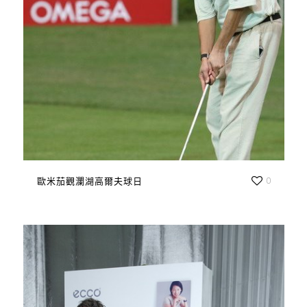
歐米茄觀瀾湖高爾夫球日
0