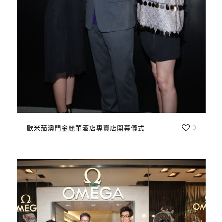
歐米茄澳門金麗華酒店專賣店開幕儀式
0