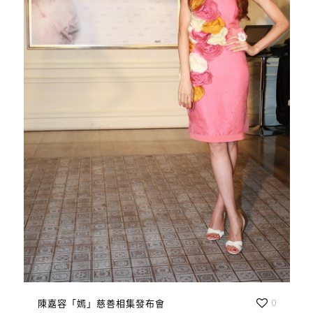
陳嘉容「嫣」慈善相集發布會
0